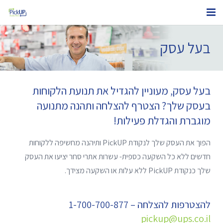
אודותינו
בעל עסק
בעל חנות אינטרנטית
בעל עסק
בעל עסק, מעוניין להגדיל את תנועת הלקוחות
בעסק שלך? הצטרף להצלחה ותהנה מתנועה
נקודות PickUP
מוגברת והגדלת פעילות!
איתור החבילה שלי
הפוך את העסק שלך לנקודת PickUP ותיהנה מחשיפה ללקוחות
צור קשר
חדשים ללא כל השקעה כספית- עשרות אתרי סחר יציעו את העסק
שלך כנקודת PickUP ללא עלות או השקעה מצידך.
להצטרפות להצלחה – 1-700-700-877
pickup@ups.co.il