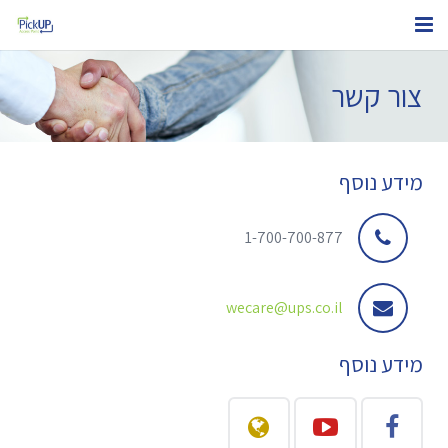
אודותינו
צור קשר
בעל חנות אינטרנטית
בעל עסק
מידע נוסף
נקודות PickUP
1-700-700-877
איתור החבילה שלי
צור קשר
wecare@ups.co.il
מידע נוסף